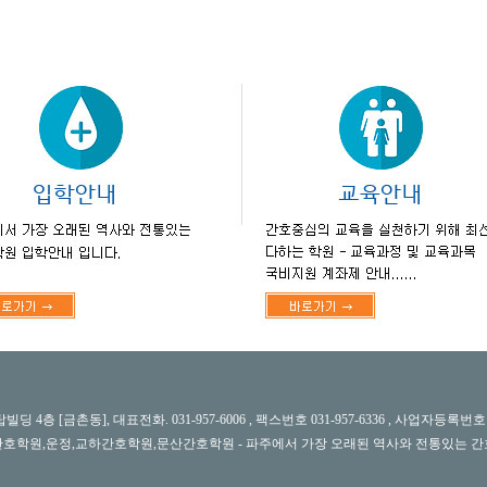
대표전화. 031-957-6006 , 팩스번호 031-957-6336 , 사업자등록번호 : 141-90-19780 Copy
호학원,운정,교하간호학원,문산간호학원 - 파주에서 가장 오래된 역사와 전통있는 