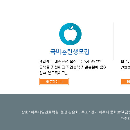
상호 : 파주제일간호학원, 원장 김은화 , 주소 : 경기 파주시 문화로94 금탑빌딩 4층 [금촌동], 
파주간