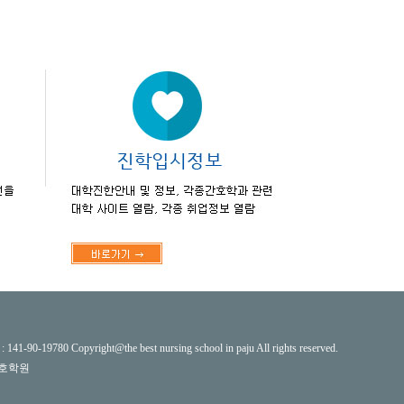
right@the best nursing school in paju All rights reserved.
간호학원