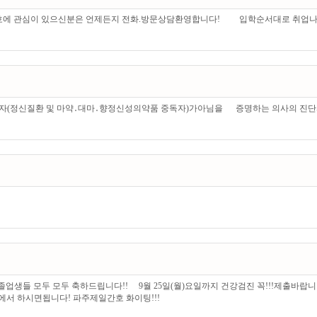
간호에 관심이 있으신분은 언제든지 전화.방문상담환영합니다! 입학순서대로 취업나갑
자(정신질환 및 마약․대마․향정신성의약품 중독자)가아님을 증명하는 의사의 진단서 
 졸업생들 모두 모두 축하드립니다!! 9월 25일(월)요일까지 건강검진 꼭!!!제출바랍
에서 하시면됩니다! 파주제일간호 화이팅!!!