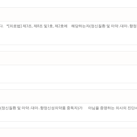
니다. *[의료법] 제3조, 제8조 및1호, 제2호에 해당하는자(정신질환 및 마약․대마․
(정신질환 및 마약․대마․향정신성의약품 중독자)가 아님을 증명하는 의사의 진단서 