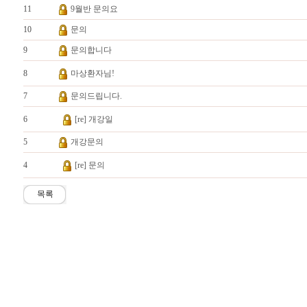
11
9월반 문의요
10
문의
9
문의합니다
8
마상환자님!
7
문의드립니다.
6
[re] 개강일
5
개강문의
4
[re] 문의
목록