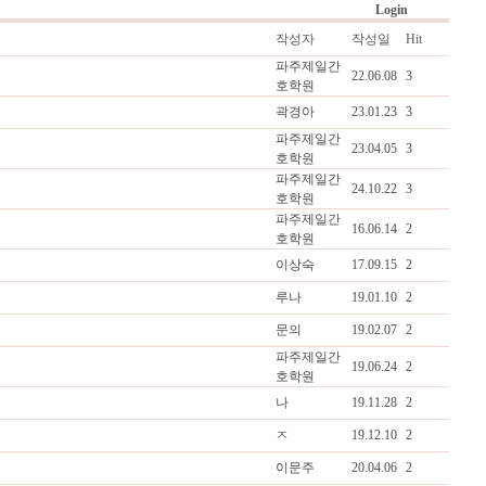
Login
작성자
작성일
Hit
파주제일간
22.06.08
3
호학원
곽경아
23.01.23
3
파주제일간
23.04.05
3
호학원
파주제일간
24.10.22
3
호학원
파주제일간
16.06.14
2
호학원
이상숙
17.09.15
2
루나
19.01.10
2
문의
19.02.07
2
파주제일간
19.06.24
2
호학원
나
19.11.28
2
ㅈ
19.12.10
2
이문주
20.04.06
2