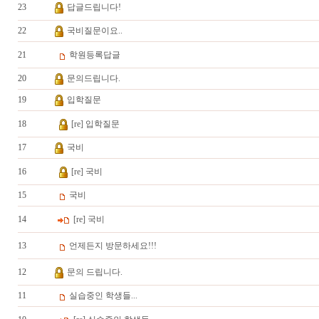
23
답글드립니다!
22
국비질문이요..
21
학원등록답글
20
문의드립니다.
19
입학질문
18
[re] 입학질문
17
국비
16
[re] 국비
15
국비
14
[re] 국비
13
언제든지 방문하세요!!!
12
문의 드립니다.
11
실습중인 학생들...