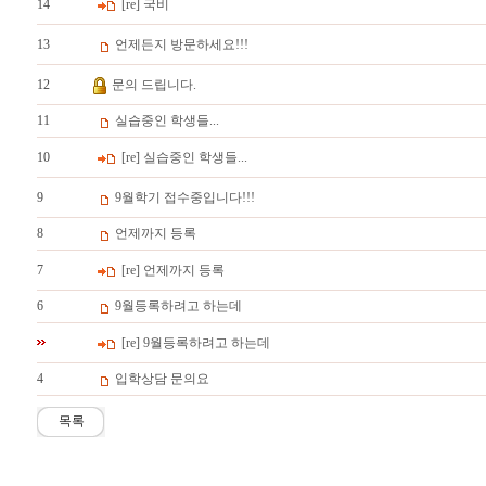
14
[re] 국비
13
언제든지 방문하세요!!!
12
문의 드립니다.
11
실습중인 학생들...
10
[re] 실습중인 학생들...
9
9월학기 접수중입니다!!!
8
언제까지 등록
7
[re] 언제까지 등록
6
9월등록하려고 하는데
[re] 9월등록하려고 하는데
4
입학상담 문의요
목록