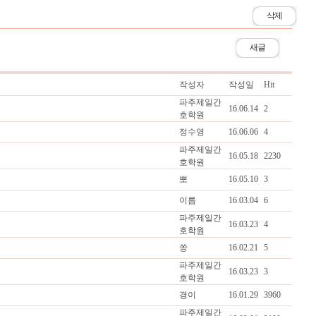
삭제
새글
작성자
작성일
Hit
파주제일간
16.06.14
2
호학원
정수영
16.06.06
4
파주제일간
16.05.18
2230
호학원
뽀
16.05.10
3
이름
16.03.04
6
파주제일간
16.03.23
4
호학원
쏭
16.02.21
5
파주제일간
16.03.23
3
호학원
경이
16.01.29
3960
파주제일간