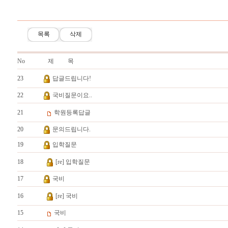
목록
삭제
No
제 목
23
답글드립니다!
22
국비질문이요..
21
학원등록답글
20
문의드립니다.
19
입학질문
18
[re] 입학질문
17
국비
16
[re] 국비
15
국비