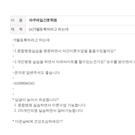
이 름
파주제일간호학원
제 목
[re] 9월등록하려고 하는데
>9월등록하려고 하는데
>
>1.종합병원실습을 병원하면서 야간이론수업을 들을수있을까요?
>
>2.개인병원 실습을 하면서 아르바이트를 할수있는건가요? 보수를 받으면서
>
>문자로 답변주셔도 좋습니다
>
>01099066543
>
>
* 답글이 늦어서 죄송합니다!!
1. 종합병원 실습하면서 이론수업 가능합니다
2. 2차개인의원 실습하면서 알바가능합니다.
* 더운날씨에 건강조심하세요!!!