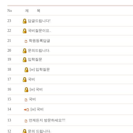
No
제 목
23
답글드립니다!
22
국비질문이요..
21
학원등록답글
20
문의드립니다.
19
입학질문
18
[re] 입학질문
17
국비
16
[re] 국비
15
국비
14
[re] 국비
13
언제든지 방문하세요!!!
12
문의 드립니다.